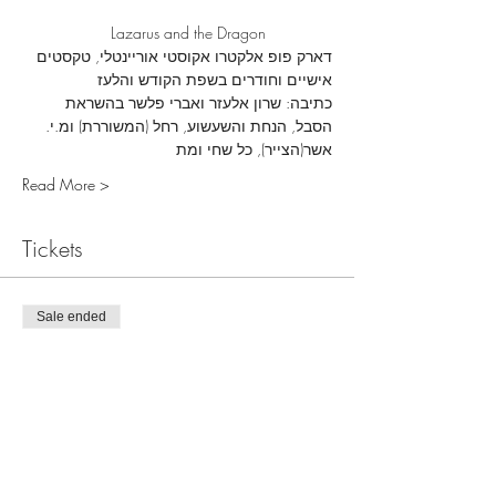
                    Lazarus and the Dragon
דארק פופ אלקטרו אקוסטי אוריינטלי, טקסטים 
אישיים וחודרים בשפת הקודש והלעז
כתיבה: שרון אלעזר ואברי פלשר בהשראת 
הסבל, הנחת והשעשוע, רחל (המשוררת) ומ.י. 
אשר(הצייר), כל שחי ומת
Read More >
Tickets
Sale ended
Ticket type
מכירה מוקדמת
More info
Price